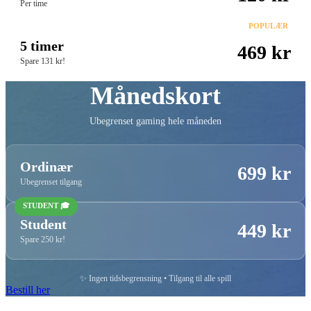
Per time
POPULÆR
5 timer
469 kr
Spare 131 kr!
Månedskort
Ubegrenset gaming hele måneden
Ordinær
699 kr
Ubegrenset tilgang
STUDENT 🎓
Student
449 kr
Spare 250 kr!
✨ Ingen tidsbegrensning • Tilgang til alle spill
Bestill her
🚀 Klar til å begynne?