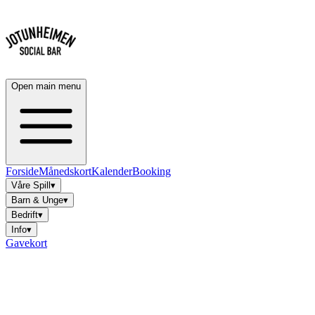
Open main menu
Forside
Månedskort
Kalender
Booking
Våre Spill▾
Barn & Unge▾
Bedrift▾
Info▾
Gavekort