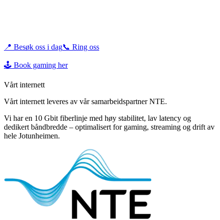
Kom innom oss i Kjøpmannsgata 63 eller ring +47 484 81 645 for å
starte din gaming-opplevelse!
📍 Besøk oss i dag
📞 Ring oss
🕹️ Book gaming her
Vårt internett
Vårt internett leveres av vår samarbeidspartner NTE.
Vi har en 10 Gbit fiberlinje med høy stabilitet, lav latency og
dedikert båndbredde – optimalisert for gaming, streaming og drift av
hele Jotunheimen.